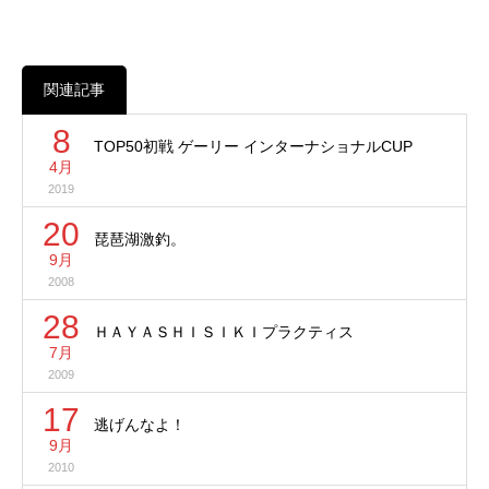
関連記事
8
TOP50初戦 ゲーリー インターナショナルCUP
4月
2019
20
琵琶湖激釣。
9月
2008
28
ＨＡＹＡＳＨＩＳＩＫＩプラクティス
7月
2009
17
逃げんなよ！
9月
2010