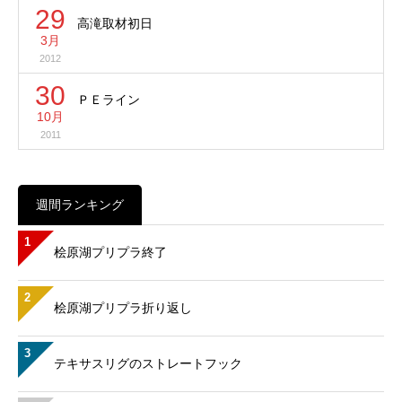
29
高滝取材初日
3月
2012
30
ＰＥライン
10月
2011
週間ランキング
1
桧原湖プリプラ終了
2
桧原湖プリプラ折り返し
3
テキサスリグのストレートフック