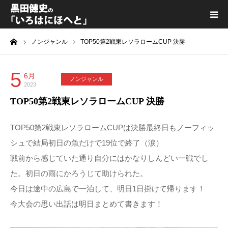
ーム
ノンジャンル
TOP50第2戦東レソラロームCUP 決勝
黒田健史プロフィール
カテゴリ一覧
5
6月
ノンジャンル
2023
TOP50第2戦東レソラロームCUP 決勝
喫茶KURODA
TOP50第2戦東レソラロームCUPは決勝最終日もノーフィッ
YouTube｜Kuro channel
シュで結局初日の魚だけで19位で終了（涙）
戦前から感じていた通り自分にはかなりしんどい一戦でし
メディア出演
た。初日の雨にかろうじて助けられた。
今日は途中の広島で一泊して、明日1日掛けて帰ります！
プライバシーポリシー
今大会の思い出話は明日まとめて書きます！