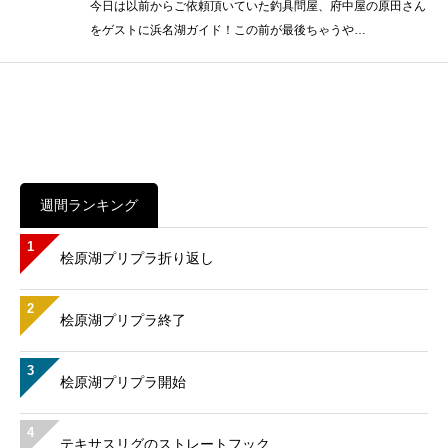
今日は以前からご依頼頂いていた釣具問屋、府中屋の原田さん
をゲストに浜名湖ガイド！この前が最後ちゃうや…
週間ランキング
1
桧原湖プリプラ折り返し
2
桧原湖プリプラ終了
3
桧原湖プリプラ開始
4
テキサスリグのストレートフック