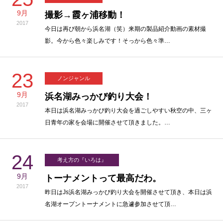
9月
撮影→霞ヶ浦移動！
2017
今日は再び朝から浜名湖（笑）来期の製品紹介動画の素材撮
影。今から色々楽しみです！そっから色々準…
23
ノンジャンル
9月
浜名湖みっかび釣り大会！
2017
本日は浜名湖みっかび釣り大会を過ごしやすい秋空の中、三ヶ
日青年の家を会場に開催させて頂きました。…
24
考え方の『いろは』
9月
トーナメントって最高だわ。
2017
昨日はJs浜名湖みっかび釣り大会を開催させて頂き、本日は浜
名湖オープントーナメントに急遽参加させて頂…