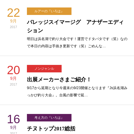
22
ルアーの『いろは』
9月
バレッジスイマージグ アナザーエディ
2017
ション
明日は浜名湖で釣り大会です！運営でドタバタです（笑）なの
で本日の内容は手抜き更新です（笑）ごめんな…
20
ノンジャンル
9月
出展メーカーさまご紹介！
2017
9/17から延期となり今週末の9/23開催となります『Js浜名湖み
っかび釣り大会』。台風の影響で延…
16
考え方の『いろは』
9月
チヌトップ2017総括
2017