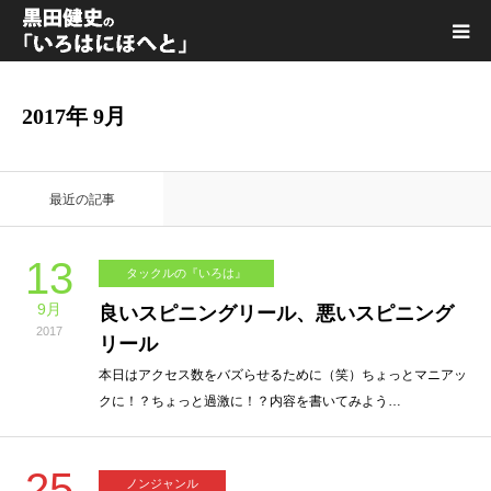
黒田健史プロフィール
2017年 9月
カテゴリ一覧
最近の記事
喫茶KURODA
13
タックルの『いろは』
YouTube｜Kuro channel
9月
良いスピニングリール、悪いスピニング
2017
リール
メディア出演
本日はアクセス数をバズらせるために（笑）ちょっとマニアッ
クに！？ちょっと過激に！？内容を書いてみよう…
プライバシーポリシー
25
ノンジャンル