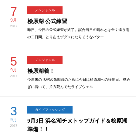
7
ノンジャンル
9月
桧原湖 公式練習
2017
昨日、今日の公式練習が終了。試合当日の晴れとは全く違う雨
の二日間。とりあえずダメになりそうなパター…
5
ノンジャンル
9月
桧原湖着！
2017
今週末のTOP50第四戦のために今日は桧原湖への移動日。昼過
ぎに着いて、片方死んでたライブウェル…
3
ガイドフィッシング
9月
9月3日 浜名湖チヌトップガイド＆桧原湖
2017
準備！！