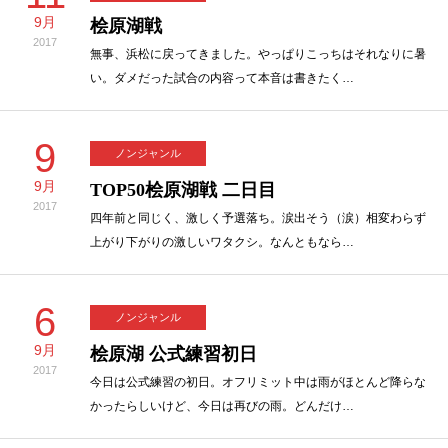
9月
桧原湖戦
2017
無事、浜松に戻ってきました。やっぱりこっちはそれなりに暑
い。ダメだった試合の内容って本音は書きたく…
9
ノンジャンル
9月
TOP50桧原湖戦 二日目
2017
四年前と同じく、激しく予選落ち。涙出そう（涙）相変わらず
上がり下がりの激しいワタクシ。なんともなら…
6
ノンジャンル
9月
桧原湖 公式練習初日
2017
今日は公式練習の初日。オフリミット中は雨がほとんど降らな
かったらしいけど、今日は再びの雨。どんだけ…