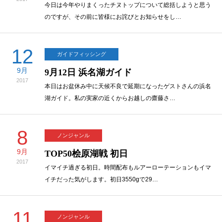
今日は今年やりまくったチヌトップについて総括しようと思う
のですが、その前に皆様にお詫びとお知らせをし…
12
ガイドフィッシング
9月
9月12日 浜名湖ガイド
2017
本日はお盆休み中に天候不良で延期になったゲストさんの浜名
湖ガイド。私の実家の近くからお越しの齋藤さ…
8
ノンジャンル
9月
TOP50桧原湖戦 初日
2017
イマイチ過ぎる初日。時間配布もルアーローテーションもイマ
イチだった気がします。初日3550gで29…
11
ノンジャンル