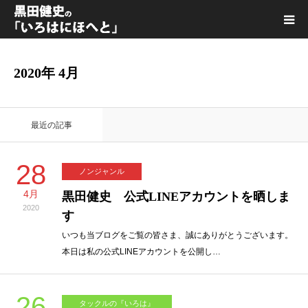
黒田健史プロフィール
2020年 4月
カテゴリ一覧
最近の記事
喫茶KURODA
28
ノンジャンル
YouTube｜Kuro channel
4月
黒田健史 公式LINEアカウントを晒しま
2020
す
メディア出演
いつも当ブログをご覧の皆さま、誠にありがとうございます。
本日は私の公式LINEアカウントを公開し…
プライバシーポリシー
26
タックルの『いろは』