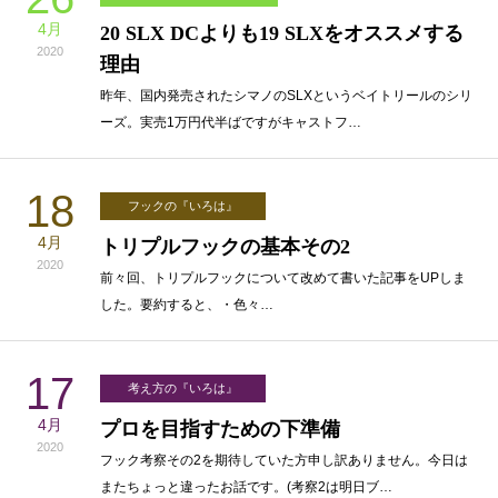
4月
20 SLX DCよりも19 SLXをオススメする
2020
理由
昨年、国内発売されたシマノのSLXというベイトリールのシリ
ーズ。実売1万円代半ばですがキャストフ…
18
フックの『いろは』
4月
トリプルフックの基本その2
2020
前々回、トリプルフックについて改めて書いた記事をUPしま
した。要約すると、・色々…
17
考え方の『いろは』
4月
プロを目指すための下準備
2020
フック考察その2を期待していた方申し訳ありません。今日は
またちょっと違ったお話です。(考察2は明日ブ…