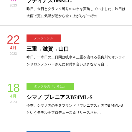
ゾディアス166M-G
2023
昨日、今日とクランク縛りのロケを実施していました。昨日は
大雨で更に気温が朝から全く上がらず一桁の…
22
ノンジャンル
4月
三重→滋賀→山口
2023
昨日、一昨日の二日間は岐阜＆三重を流れる長良川でオンライ
ンサロンメンバーさんにお付き合い頂きながら自…
18
タックルの『いろは』
4月
シマノ ブレニアスB74ML-S
2023
今季、シマノ内のチヌブランド『ブレニアス』内でB74ML-S
というモデルをプロデュース＆リリースさせ…