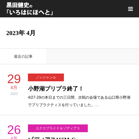
黒田健史プロフィール
2023年 4月
カテゴリ一覧
最近の記事
喫茶KURODA
29
ノンジャンル
YouTube｜Kuro channel
4月
小野湖プリプラ終了！
2023
メディア出演
4/27-29の本日までの三日間、次戦の会場である山口県小野湖
でプリプラクティスを行っていました。…
プライバシーポリシー
26
エクスプライド＆ゾディアス
4月