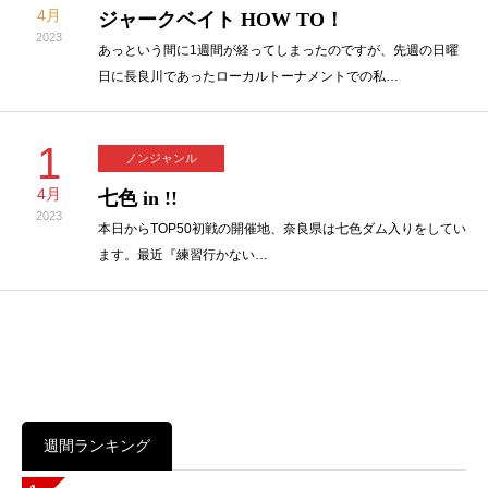
4月
ジャークベイト HOW TO！
2023
あっという間に1週間が経ってしまったのですが、先週の日曜
日に長良川であったローカルトーナメントでの私…
1
ノンジャンル
4月
七色 in !!
2023
本日からTOP50初戦の開催地、奈良県は七色ダム入りをしてい
ます。最近『練習行かない…
週間ランキング