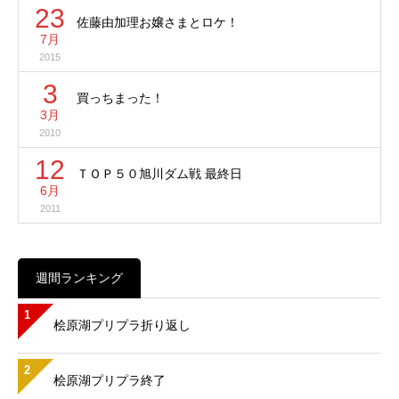
23
佐藤由加理お嬢さまとロケ！
7月
2015
3
買っちまった！
3月
2010
12
ＴＯＰ５０旭川ダム戦 最終日
6月
2011
週間ランキング
1
桧原湖プリプラ折り返し
2
桧原湖プリプラ終了