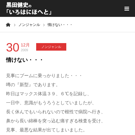
ーム
ノンジャンル
情けない・・・
黒田健史プロフィール
カテゴリ一覧
30
12月
ノンジャンル
2009
情けない・・・
喫茶KURODA
見事にブームに乗っかりました・・・
YouTube｜Kuro channel
噂の『新型』であります。
昨日はマックス体温３９、６℃を記録し、
メディア出演
一日中、意識がもうろうとしていましたが、
長く休んでもいられないので根性で病院へ行き、
プライバシーポリシー
鼻から長い綿棒を突っ込む痛すぎる検査を受け、
見事、最悪な結果が出てしまいました。