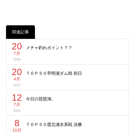
関連記事
20
メチャ釣れポイント？？
7月
2008
20
ＴＯＰ５０早明浦ダム戦 初日
4月
2012
12
今日の琵琶湖。
7月
2009
8
ＴＯＰ５０霞北浦水系戦 決勝
10月