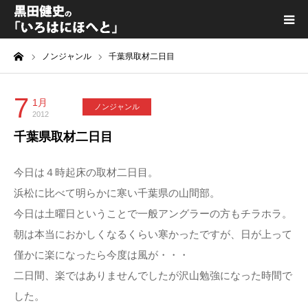
ーム
ノンジャンル
千葉県取材二日目
黒田健史プロフィール
カテゴリ一覧
7
1月
ノンジャンル
2012
千葉県取材二日目
喫茶KURODA
今日は４時起床の取材二日目。
YouTube｜Kuro channel
浜松に比べて明らかに寒い千葉県の山間部。
今日は土曜日ということで一般アングラーの方もチラホラ。
メディア出演
朝は本当におかしくなるくらい寒かったですが、日が上って
僅かに楽になったら今度は風が・・・
プライバシーポリシー
二日間、楽ではありませんでしたが沢山勉強になった時間で
した。