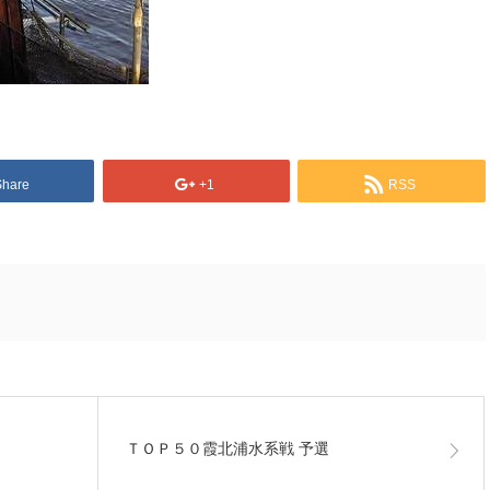
Share
+1
RSS
ＴＯＰ５０霞北浦水系戦 予選