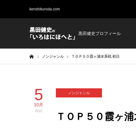
kenshikuroda.com
黒田健史プロフィール
ホーム
ノンジャンル
ＴＯＰ５０霞ヶ浦水系戦 初日
5
ノンジャンル
10月
2012
ＴＯＰ５０霞ヶ浦