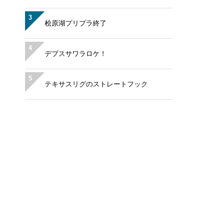
3
桧原湖プリプラ終了
4
デプスサワラロケ！
5
テキサスリグのストレートフック