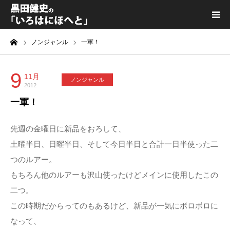
ーム
ノンジャンル
一軍！
黒田健史プロフィール
カテゴリ一覧
9
11月
ノンジャンル
2012
一軍！
喫茶KURODA
先週の金曜日に新品をおろして、
YouTube｜Kuro channel
土曜半日、日曜半日、そして今日半日と合計一日半使った二
つのルアー。
メディア出演
もちろん他のルアーも沢山使ったけどメインに使用したこの
二つ。
プライバシーポリシー
この時期だからってのもあるけど、新品が一気にボロボロに
なって、