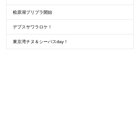
桧原湖プリプラ開始
デプスサワラロケ！
東京湾チヌ＆シーバスday！