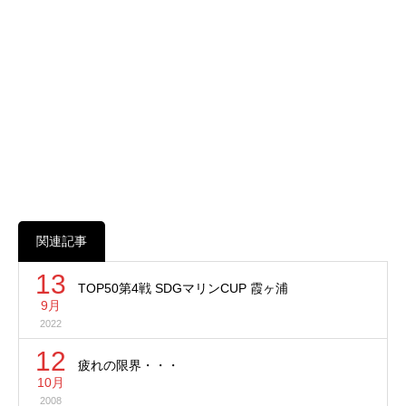
関連記事
13
TOP50第4戦 SDGマリンCUP 霞ヶ浦
9月
2022
12
疲れの限界・・・
10月
2008