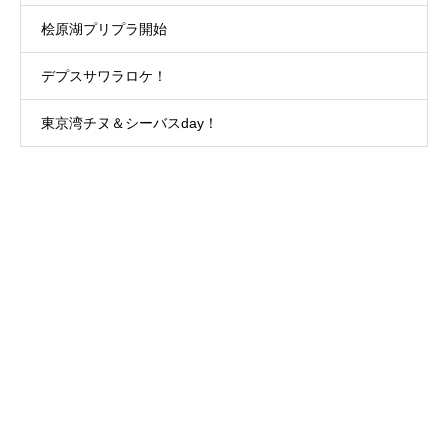
桧原湖プリプラ開始
デプスサワラロケ！
東京湾チヌ＆シーバスday！