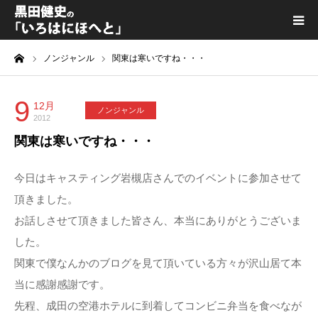
ーム
ノンジャンル
関東は寒いですね・・・
黒田健史プロフィール
カテゴリ一覧
9
12月
ノンジャンル
2012
関東は寒いですね・・・
喫茶KURODA
今日はキャスティング岩槻店さんでのイベントに参加させて
YouTube｜Kuro channel
頂きました。
お話しさせて頂きました皆さん、本当にありがとうございま
メディア出演
した。
関東で僕なんかのブログを見て頂いている方々が沢山居て本
プライバシーポリシー
当に感謝感謝です。
先程、成田の空港ホテルに到着してコンビニ弁当を食べなが