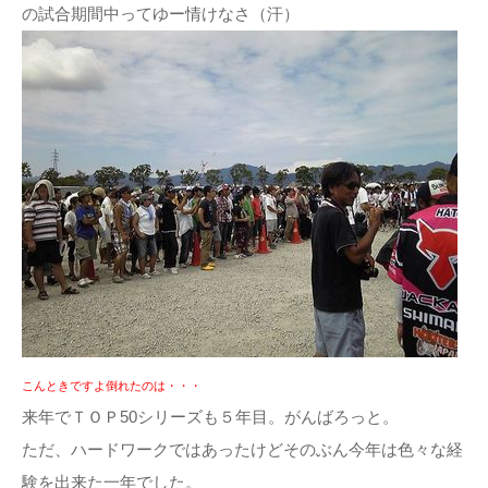
の試合期間中ってゆー情けなさ（汗）
こんときですよ倒れたのは・・・
来年でＴＯＰ50シリーズも５年目。がんばろっと。
ただ、ハードワークではあったけどそのぶん今年は色々な経
験を出来た一年でした。