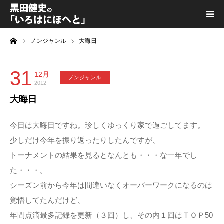
ーム
ノンジャンル
大晦日
黒田健史プロフィール
カテゴリ一覧
31
12月
ノンジャンル
2012
大晦日
喫茶KURODA
今日は大晦日ですね。珍しくゆっくり家で過ごしてます。
YouTube｜Kuro channel
少しだけ今年を振り返ったりしたんですが、
トーナメントの結果を見るとなんとも・・・な一年でし
メディア出演
た・・・。
シーズン前から今年は間違いなくオーバーワークになるのは
プライバシーポリシー
覚悟してたんだけど、
年間点滴最多記録を更新（３回）し、その内１回はＴＯＰ50