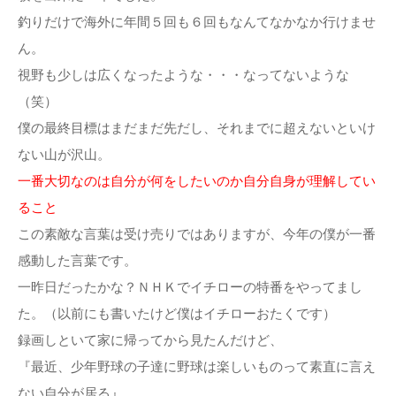
釣りだけで海外に年間５回も６回もなんてなかなか行けませ
ん。
視野も少しは広くなったような・・・なってないような
（笑）
僕の最終目標はまだまだ先だし、それまでに超えないといけ
ない山が沢山。
一番大切なのは自分が何をしたいのか自分自身が理解してい
ること
この素敵な言葉は受け売りではありますが、今年の僕が一番
感動した言葉です。
一昨日だったかな？ＮＨＫでイチローの特番をやってまし
た。（以前にも書いたけど僕はイチローおたくです）
録画しといて家に帰ってから見たんだけど、
『最近、少年野球の子達に野球は楽しいものって素直に言え
ない自分が居る』