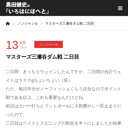
ーム
ノンジャンル
マスターズ三瀬谷ダム戦 二日目
黒田健史プロフィール
カテゴリ一覧
13
4月
ノンジャンル
2014
マスターズ三瀬谷ダム戦 二日目
喫茶KURODA
二日間、きっちりウェインしたんですが、二日間の合計ウェ
YouTube｜Kuro channel
イトは５００gちょいちょい（笑）
ただ、毎日半分がノーフィッシュくらう試合なのでポイント
メディア出演
制である以上、これも重要なんだけどね。
初日はカバー打ちとフットボールに９割費やし一匹止まりだ
プライバシーポリシー
ったので、
二日目はベイトとスピニングの割合を半々にしましたが結果