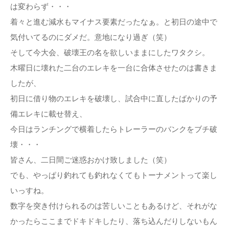
は変わらず・・・
着々と進む減水もマイナス要素だったなぁ。と初日の途中で
気付いてるのにダメだ。意地になり過ぎ（笑）
そして今大会、破壊王の名を欲しいままにしたワタクシ。
木曜日に壊れた二台のエレキを一台に合体させたのは書きま
したが、
初日に借り物のエレキを破壊し、試合中に直したばかりの予
備エレキに載せ替え、
今日はランチングで横着したらトレーラーのバンクをブチ破
壊・・・
皆さん、二日間ご迷惑おかけ致しました（笑）
でも、やっぱり釣れても釣れなくてもトーナメントって楽し
いっすね。
数字を突き付けられるのは苦しいこともあるけど、それがな
かったらここまでドキドキしたり、落ち込んだりしないもん