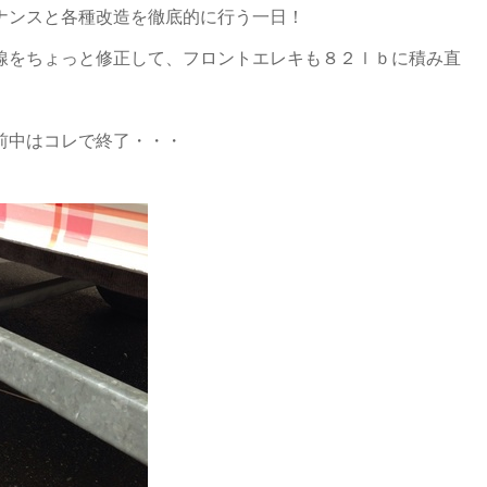
ナンスと各種改造を徹底的に行う一日！
線をちょっと修正して、フロントエレキも８２ｌｂに積み直
前中はコレで終了・・・