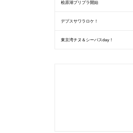
桧原湖プリプラ開始
デプスサワラロケ！
東京湾チヌ＆シーバスday！