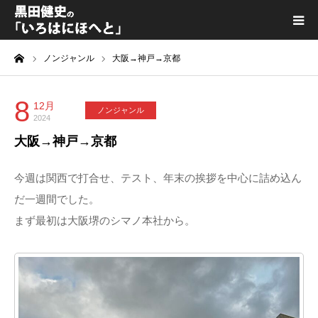
ーム
ノンジャンル
大阪→神戸→京都
黒田健史プロフィール
カテゴリ一覧
8
12月
ノンジャンル
2024
大阪→神戸→京都
喫茶KURODA
今週は関西で打合せ、テスト、年末の挨拶を中心に詰め込ん
YouTube｜Kuro channel
だ一週間でした。
まず最初は大阪堺のシマノ本社から。
メディア出演
プライバシーポリシー