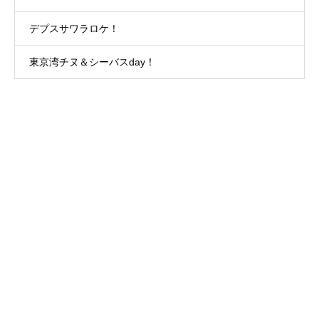
デプスサワラロケ！
東京湾チヌ＆シーバスday！