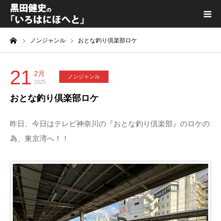
ーム
ノンジャンル
おとな釣り倶楽部ロケ
黒田健史プロフィール
カテゴリ一覧
21
2月
ノンジャンル
2025
おとな釣り倶楽部ロケ
喫茶KURODA
昨日、今日はテレビ神奈川の『おとな釣り倶楽部』のロケの
YouTube｜Kuro channel
為、東京湾へ！！
メディア出演
プライバシーポリシー