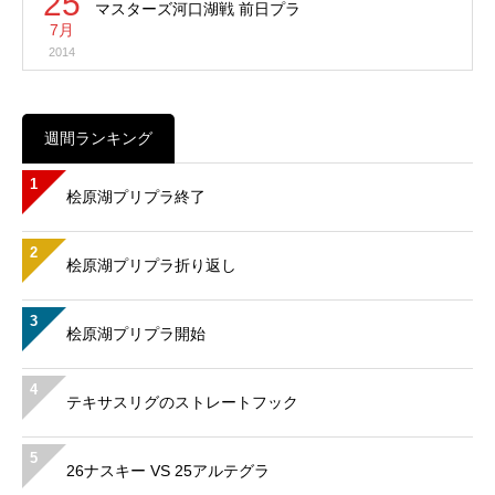
25
マスターズ河口湖戦 前日プラ
7月
2014
週間ランキング
1
桧原湖プリプラ終了
2
桧原湖プリプラ折り返し
3
桧原湖プリプラ開始
4
テキサスリグのストレートフック
5
26ナスキー VS 25アルテグラ