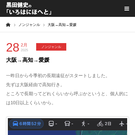
ーム
ノンジャンル
大阪→高知→愛媛
黒田健史プロフィール
カテゴリ一覧
28
2月
ノンジャンル
2025
大阪→高知→愛媛
喫茶KURODA
一昨日から今季初の長期遠征がスタートしました。
YouTube｜Kuro channel
先ずは大阪経由で高知行き。
ところで長期ってどれくらいから呼ぶかというと、個人的に
メディア出演
は10日以上くらいから。
プライバシーポリシー