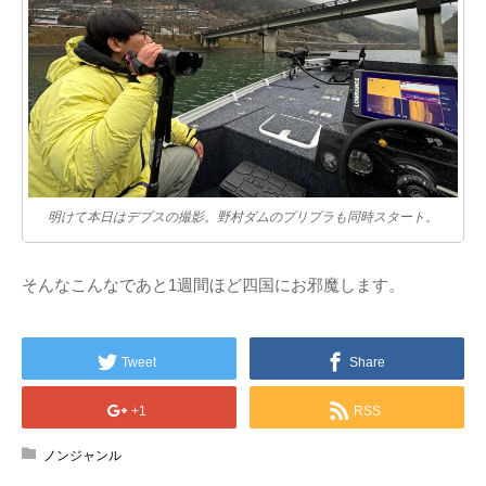
明けて本日はデプスの撮影。野村ダムのプリプラも同時スタート。
そんなこんなであと1週間ほど四国にお邪魔します。
Tweet
Share
+1
RSS
ノンジャンル