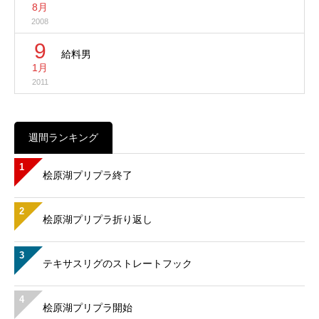
8月
2008
9
給料男
1月
2011
週間ランキング
1
桧原湖プリプラ終了
2
桧原湖プリプラ折り返し
3
テキサスリグのストレートフック
4
桧原湖プリプラ開始