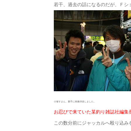
若干、過去の話になるのだが、Ｆシ
小塚すまん。勝手に画像拝借しました。
お忍びで来ていた某釣り雑誌社編集
この数分前にジャッカルへ殴り込み