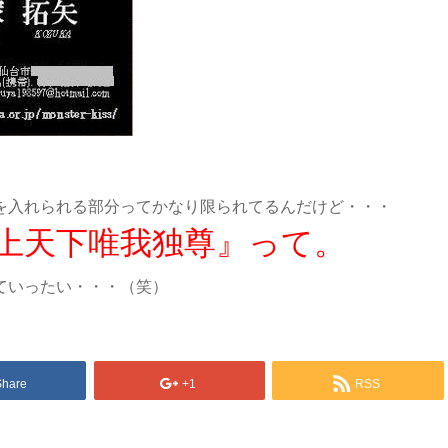
を入れられる部分ってかなり限られてるんだけど・・・
上天下唯我独尊』って。
ていったい・・・（笑）
Share
+1
RSS