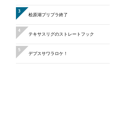
3
桧原湖プリプラ終了
4
テキサスリグのストレートフック
5
デプスサワラロケ！