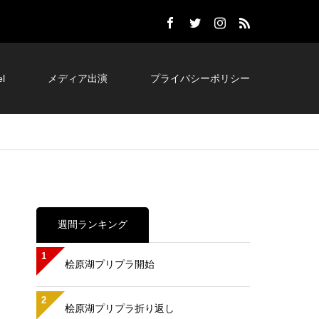
l
メディア出演
プライバシーポリシー
週間ランキング
1
桧原湖プリプラ開始
2
桧原湖プリプラ折り返し