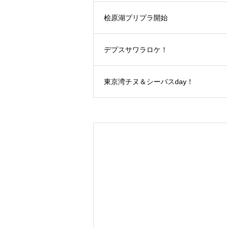
桧原湖プリプラ開始
デプスサワラロケ！
東京湾チヌ＆シーバスday！