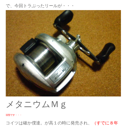
で、今回トラぶったリールが・・・
メタニウムＭｇ
旧型です・・・
コイツは確か僕達。が高１の時に発売され、
（すでに８年