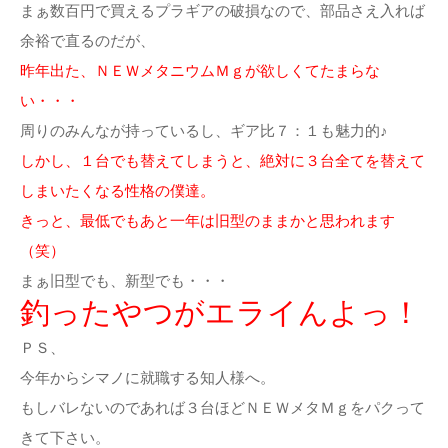
まぁ数百円で買えるプラギアの破損なので、部品さえ入れば
余裕で直るのだが、
昨年出た、ＮＥＷメタニウムＭｇが欲しくてたまらな
い・・・
周りのみんなが持っているし、ギア比７：１も魅力的♪
しかし、１台でも替えてしまうと、絶対に３台全てを替えて
しまいたくなる性格の僕達。
きっと、最低でもあと一年は旧型のままかと思われます
（笑）
まぁ旧型でも、新型でも・・・
釣ったやつがエライんよっ！
ＰＳ、
今年からシマノに就職する知人様へ。
もしバレないのであれば３台ほどＮＥＷメタＭｇをパクって
きて下さい。