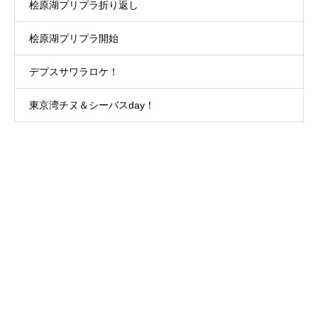
桧原湖プリプラ折り返し
桧原湖プリプラ開始
デプスサワラロケ！
東京湾チヌ＆シーバスday！