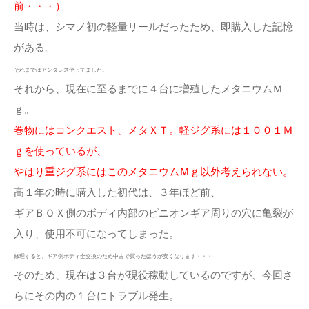
前・・・）
当時は、シマノ初の軽量リールだったため、即購入した記憶
がある。
それまではアンタレス使ってました。
それから、現在に至るまでに４台に増殖したメタニウムＭ
ｇ。
巻物にはコンクエスト、メタＸＴ。軽ジグ系には１００１Ｍ
ｇを使っているが、
やはり重ジグ系にはこのメタニウムＭｇ以外考えられない。
高１年の時に購入した初代は、３年ほど前、
ギアＢＯＸ側のボディ内部のピニオンギア周りの穴に亀裂が
入り、使用不可になってしまった。
修理すると、ギア側ボディ全交換のため中古で買ったほうが安くなります・・・
そのため、現在は３台が現役稼動しているのですが、今回さ
らにその内の１台にトラブル発生。