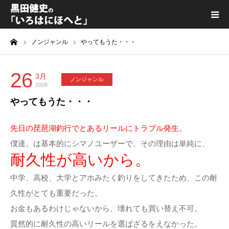
ーム
ノンジャンル
やってもうた・・・
黒田健史プロフィール
カテゴリ一覧
26
3月
ノンジャンル
2008
やってもうた・・・
喫茶KURODA
先日の琵琶湖釣行でとあるリールにトラブル発生。
YouTube｜Kuro channel
僕達。は基本的にシマノユーザーで、その理由は単純に、
耐久性が高いから。
メディア出演
中学、高校、大学とアホみたく釣りをしてきたため、この耐
プライバシーポリシー
久性がとても重要だった。
お金もあるわけじゃないから、壊れても買い替え不可。
質然的に耐久性の高いリールを選ばざるをえなかった。