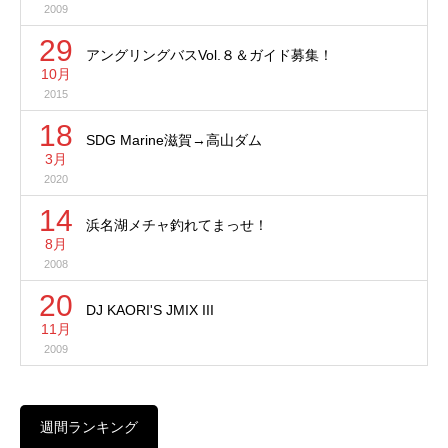
2009
29
アングリングバスVol.８＆ガイド募集！
10月
2015
18
SDG Marine滋賀→高山ダム
3月
2020
14
浜名湖メチャ釣れてまっせ！
8月
2008
20
DJ KAORI'S JMIX III
11月
2009
週間ランキング