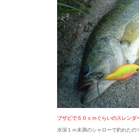
ブザビで５０ｃｍぐらいのスレンダ
水深１ｍ未満のシャローで釣れたの