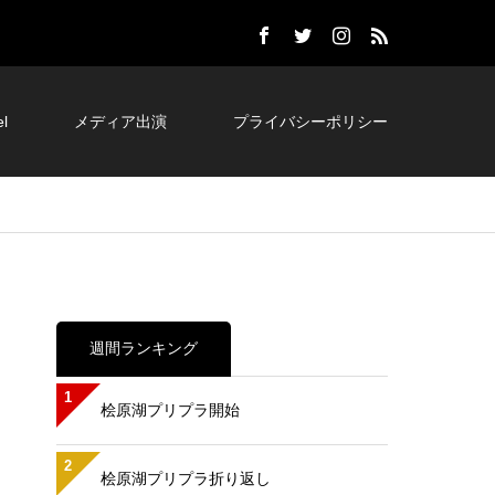
l
メディア出演
プライバシーポリシー
週間ランキング
1
桧原湖プリプラ開始
2
桧原湖プリプラ折り返し