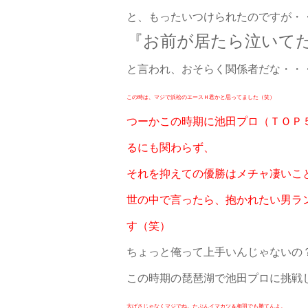
と、もったいつけられたのですが・
『お前が居たら泣いて
と言われ、おそらく関係者だな・・
この時は、マジで浜松のエースＨ君かと思ってました（笑）
つーかこの時期に池田プロ（ＴＯＰ
るにも関わらず、
それを抑えての優勝はメチャ凄いこ
世の中で言ったら、抱かれたい男ラ
す（笑）
ちょっと俺って上手いんじゃないの
この時期の琵琶湖で池田プロに挑戦
大げさじゃなくマジでね。たぶんイマカツ＆相羽でも勝てんよ。