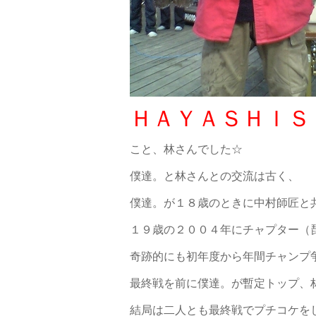
ＨＡＹＡＳＨＩＳ
こと、林さんでした☆
僕達。と林さんとの交流は古く、
僕達。が１８歳のときに中村師匠と
１９歳の２００４年にチャプター（
奇跡的にも初年度から年間チャンプ
最終戦を前に僕達。が暫定トップ、
結局は二人とも最終戦でプチコケを