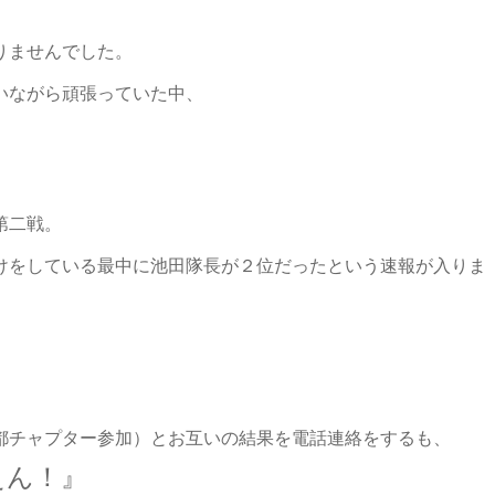
りませんでした。
いながら頑張っていた中、
第二戦。
けをしている最中に池田隊長が２位だったという速報が入りま
都チャプター参加）とお互いの結果を電話連絡をするも、
えん！』