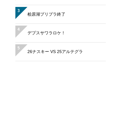
3
桧原湖プリプラ終了
4
デプスサワラロケ！
5
26ナスキー VS 25アルテグラ