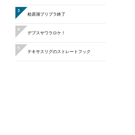
3
桧原湖プリプラ終了
4
デプスサワラロケ！
5
テキサスリグのストレートフック