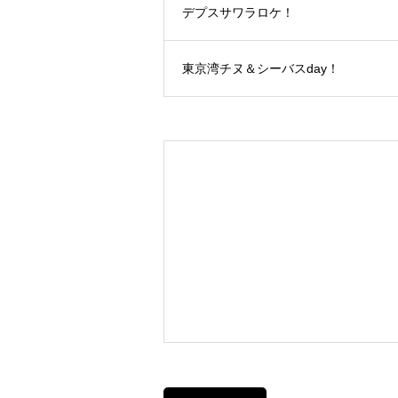
デプスサワラロケ！
東京湾チヌ＆シーバスday！