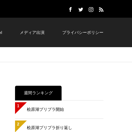
l
メディア出演
プライバシーポリシー
週間ランキング
1
桧原湖プリプラ開始
2
桧原湖プリプラ折り返し