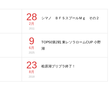
28
シマノ ＢＦＳスプールＭｇ その２
2月
2011
9
TOP50第2戦 東レソラロームCUP 小野
6月
湖
2025
23
桧原湖プリプラ終了！
8月
2018