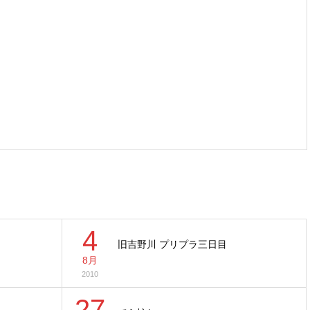
4
旧吉野川 プリプラ三日目
8月
2010
27