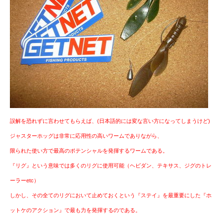
誤解を恐れずに言わせてもらえば、(日本語的には変な言い方になってしまうけど)
ジャスターホッグは非常に応用性の高いワームでありながら、
限られた使い方で最高のポテンシャルを発揮するワームである。
『リグ』という意味では多くのリグに使用可能（ヘビダン、テキサス、ジグのトレ
ーラーetc）
しかし、その全てのリグにおいて止めておくという『ステイ』を最重要にした『ホ
ットケのアクション』で最も力を発揮するのである。