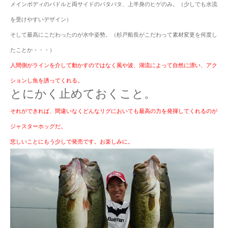
メインボディのパドルと両サイドのパタパタ、上半身のヒゲのみ。（少しでも水流
を受けやすいデザイン）
そして最高にこだわったのが水中姿勢。（杉戸船長がこだわって素材変更を何度し
たことか・・・）
人間側がラインを介して動かすのではなく風や波、湖流によって自然に漂い、アク
ションし魚を誘ってくれる。
とにかく止めておくこと。
それができれば、間違いなくどんなリグにおいても最高の力を発揮してくれるのが
ジャスターホッグだ。
悲しいことにもう少しで発売です。お楽しみに。