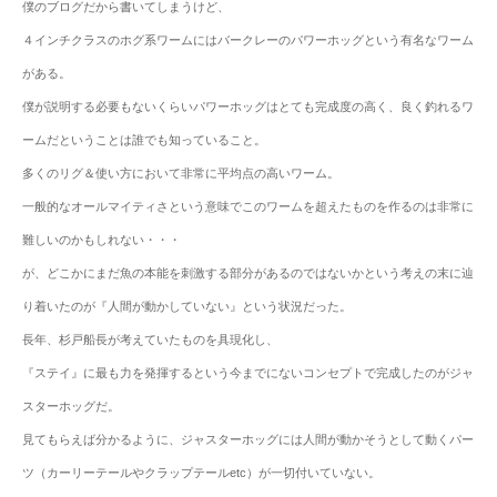
僕のブログだから書いてしまうけど、
４インチクラスのホグ系ワームにはバークレーのパワーホッグという有名なワーム
がある。
僕が説明する必要もないくらいパワーホッグはとても完成度の高く、良く釣れるワ
ームだということは誰でも知っていること。
多くのリグ＆使い方において非常に平均点の高いワーム。
一般的なオールマイティさという意味でこのワームを超えたものを作るのは非常に
難しいのかもしれない・・・
が、どこかにまだ魚の本能を刺激する部分があるのではないかという考えの末に辿
り着いたのが『人間が動かしていない』という状況だった。
長年、杉戸船長が考えていたものを具現化し、
『ステイ』に最も力を発揮するという今までにないコンセプトで完成したのがジャ
スターホッグだ。
見てもらえば分かるように、ジャスターホッグには人間が動かそうとして動くパー
ツ（カーリーテールやクラップテールetc）が一切付いていない。