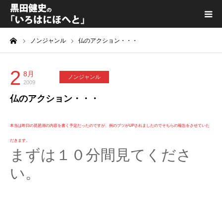
ーム
ノンジャンル
仏のアクション・・・
黒田健史プロフィール
カテゴリ一覧
2
8月
ノンジャンル
2009
仏のアクション・・・
喫茶KURODA
YouTube｜Kuro channel
本当は昨日の琵琶湖の内容を書く予定だったのですが、例のブツがUPされましたのでそちらの報告をさせていた
だきます。
まずは１０分間見てくださ
メディア出演
い。
プライバシーポリシー