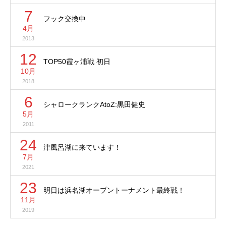
7
フック交換中
4月
2013
12
TOP50霞ヶ浦戦 初日
10月
2018
6
シャロークランクAtoZ:黒田健史
5月
2011
24
津風呂湖に来ています！
7月
2021
23
明日は浜名湖オープントーナメント最終戦！
11月
2019