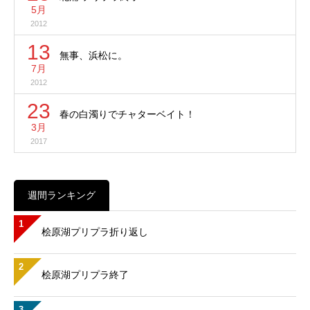
5月
2012
13
無事、浜松に。
7月
2012
23
春の白濁りでチャターベイト！
3月
2017
週間ランキング
1
桧原湖プリプラ折り返し
2
桧原湖プリプラ終了
3