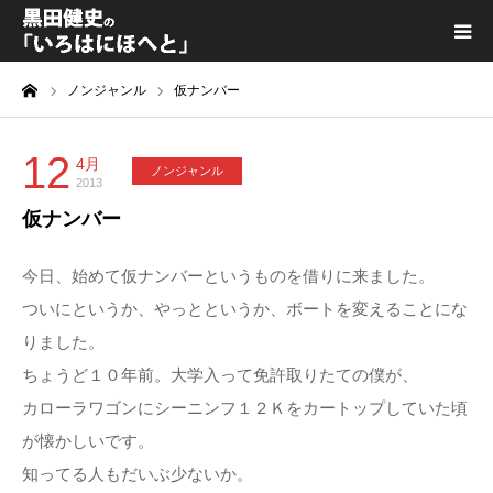
ーム
ノンジャンル
仮ナンバー
黒田健史プロフィール
カテゴリ一覧
12
4月
ノンジャンル
2013
仮ナンバー
喫茶KURODA
今日、始めて仮ナンバーというものを借りに来ました。
YouTube｜Kuro channel
ついにというか、やっとというか、ボートを変えることにな
りました。
メディア出演
ちょうど１０年前。大学入って免許取りたての僕が、
カローラワゴンにシーニンフ１２Ｋをカートップしていた頃
プライバシーポリシー
が懐かしいです。
知ってる人もだいぶ少ないか。