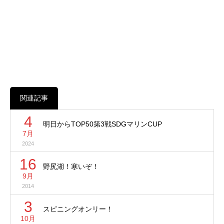
関連記事
4
明日からTOP50第3戦SDGマリンCUP
7月
2024
16
野尻湖！寒いぞ！
9月
2014
3
スピニングオンリー！
10月