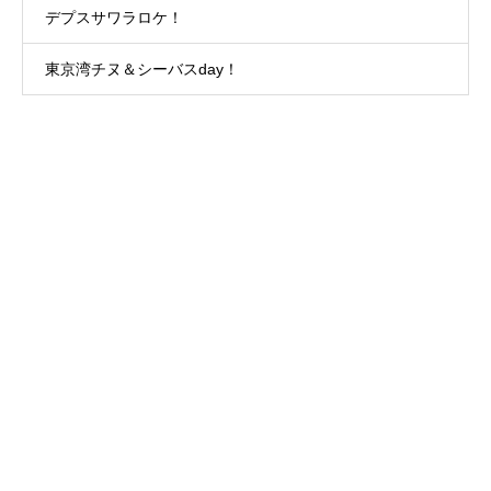
デプスサワラロケ！
東京湾チヌ＆シーバスday！