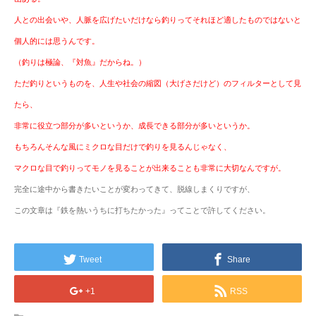
人との出会いや、人脈を広げたいだけなら釣りってそれほど適したものではないと
個人的には思うんです。
（釣りは極論、『対魚』だからね。）
ただ釣りというものを、人生や社会の縮図（大げさだけど）のフィルターとして見
たら、
非常に役立つ部分が多いというか、成長できる部分が多いというか。
もちろんそんな風にミクロな目だけで釣りを見るんじゃなく、
マクロな目で釣りってモノを見ることが出来ることも非常に大切なんですが。
完全に途中から書きたいことが変わってきて、脱線しまくりですが、
この文章は『鉄を熱いうちに打ちたかった』ってことで許してください。
Tweet
Share
+1
RSS