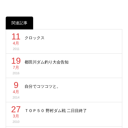
関連記事
11
クロックス
4月
2011
19
都田川ダム釣り大会告知
7月
2016
9
自分でコツコツと。
4月
2014
27
ＴＯＰ５０ 野村ダム戦 二日目終了
3月
2010