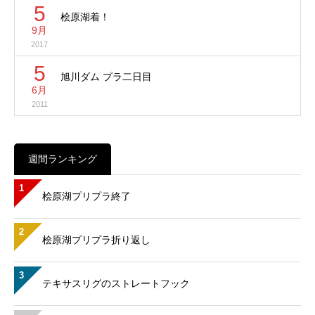
5
桧原湖着！
9月
2017
5
旭川ダム プラ二日目
6月
2011
週間ランキング
1
桧原湖プリプラ終了
2
桧原湖プリプラ折り返し
3
テキサスリグのストレートフック