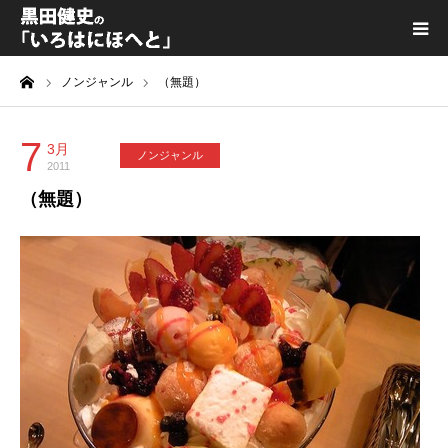
ーム
ノンジャンル
（無題）
黒田健史プロフィール
カテゴリ一覧
7
3月
ノンジャンル
2011
（無題）
喫茶KURODA
YouTube｜Kuro channel
メディア出演
プライバシーポリシー