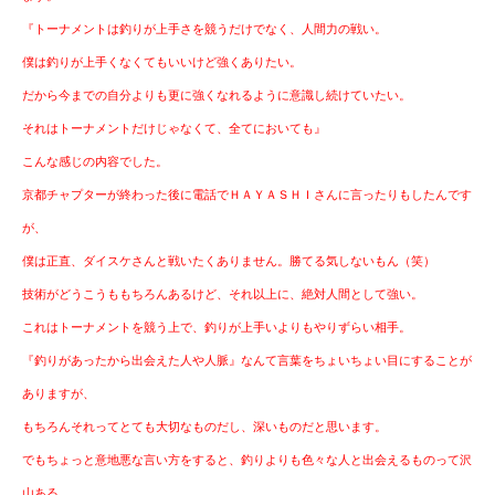
『トーナメントは釣りが上手さを競うだけでなく、人間力の戦い。
僕は釣りが上手くなくてもいいけど強くありたい。
だから今までの自分よりも更に強くなれるように意識し続けていたい。
それはトーナメントだけじゃなくて、全てにおいても』
こんな感じの内容でした。
京都チャプターが終わった後に電話でＨＡＹＡＳＨＩさんに言ったりもしたんです
が、
僕は正直、ダイスケさんと戦いたくありません。勝てる気しないもん（笑）
技術がどうこうももちろんあるけど、それ以上に、絶対人間として強い。
これはトーナメントを競う上で、釣りが上手いよりもやりずらい相手。
『釣りがあったから出会えた人や人脈』なんて言葉をちょいちょい目にすることが
ありますが、
もちろんそれってとても大切なものだし、深いものだと思います。
でもちょっと意地悪な言い方をすると、釣りよりも色々な人と出会えるものって沢
山ある。