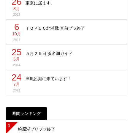
26
東京に居ます。
8月
2023
6
ＴＯＰ５０北浦戦 直前プラ終了
10月
2011
25
５月２５日 浜名湖ガイド
5月
2014
24
津風呂湖に来ています！
7月
2021
週間ランキング
1
桧原湖プリプラ終了