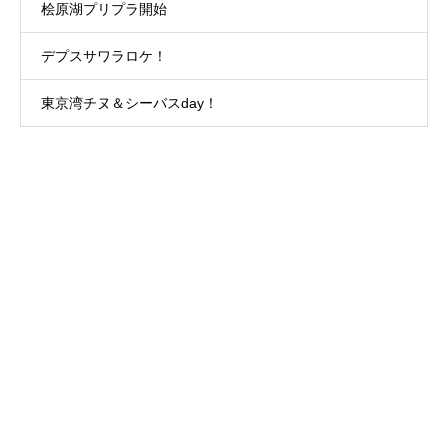
桧原湖プリプラ開始
デプスサワラロケ！
東京湾チヌ＆シーバスday！