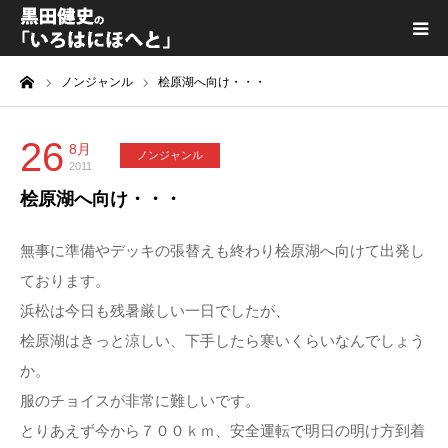
ーム
ノンジャンル
桧原湖へ向け・・・
黒田健史プロフィール
カテゴリ一覧
26
8月
ノンジャンル
2011
桧原湖へ向け・・・
喫茶KURODA
無事に準備やデッキの張替えも終わり桧原湖へ向けて出発し
YouTube｜Kuro channel
ております。
浜松は今日も残暑厳しい一日でしたが、
メディア出演
桧原湖はきっと涼しい、下手したら寒いくらいなんでしょう
か。
プライバシーポリシー
服のチョイスが非常に難しいです。
とりあえず今から７００ｋｍ、安全運転で明日の明け方到着