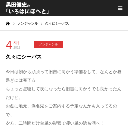
ーム
ノンジャンル
久々にシーバス
黒田健史プロフィール
カテゴリ一覧
4
8月
ノンジャンル
2012
久々にシーバス
喫茶KURODA
今日は朝から頑張って旧吉に向かう準備をして、なんとか昼
YouTube｜Kuro channel
過ぎには完了☆
ちょっと昼寝して夜になったら旧吉に向かうでも良かったん
メディア出演
だけど、
お盆に地元、浜名湖をご案内する予定なんかも入ってるの
プライバシーポリシー
で、
夕方、二時間だけ台風の影響で凄い風の浜名湖へ！