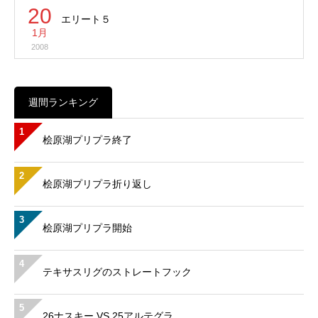
20
エリート５
1月
2008
週間ランキング
1
桧原湖プリプラ終了
2
桧原湖プリプラ折り返し
3
桧原湖プリプラ開始
4
テキサスリグのストレートフック
5
26ナスキー VS 25アルテグラ