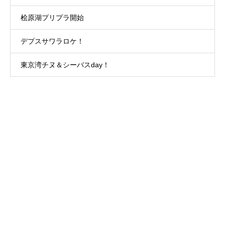
桧原湖プリプラ開始
デプスサワラロケ！
東京湾チヌ＆シーバスday！