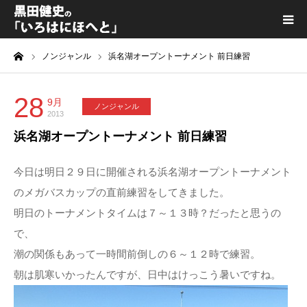
ーム
ノンジャンル
浜名湖オープントーナメント 前日練習
黒田健史プロフィール
カテゴリ一覧
28
9月
ノンジャンル
2013
浜名湖オープントーナメント 前日練習
喫茶KURODA
今日は明日２９日に開催される浜名湖オープントーナメント
YouTube｜Kuro channel
のメガバスカップの直前練習をしてきました。
明日のトーナメントタイムは７～１３時？だったと思うの
メディア出演
で、
潮の関係もあって一時間前倒しの６～１２時で練習。
プライバシーポリシー
朝は肌寒いかったんですが、日中はけっこう暑いですね。