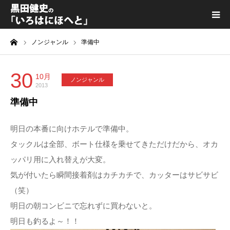
ーム
ノンジャンル
準備中
黒田健史プロフィール
カテゴリ一覧
30
10月
ノンジャンル
2013
準備中
喫茶KURODA
明日の本番に向けホテルで準備中。
YouTube｜Kuro channel
タックルは全部、ボート仕様を乗せてきただけだから、オカ
ッパリ用に入れ替えが大変。
メディア出演
気が付いたら瞬間接着剤はカチカチで、カッターはサビサビ
（笑）
プライバシーポリシー
明日の朝コンビニで忘れずに買わないと。
明日も釣るよ～！！