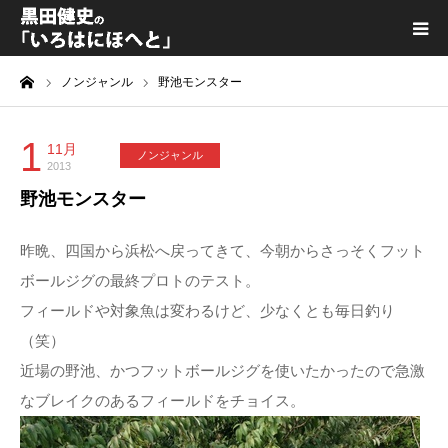
ーム
ノンジャンル
野池モンスター
黒田健史プロフィール
カテゴリ一覧
1
11月
ノンジャンル
2013
野池モンスター
喫茶KURODA
昨晩、四国から浜松へ戻ってきて、今朝からさっそくフット
YouTube｜Kuro channel
ボールジグの最終プロトのテスト。
フィールドや対象魚は変わるけど、少なくとも毎日釣り
メディア出演
（笑）
近場の野池、かつフットボールジグを使いたかったので急激
プライバシーポリシー
なブレイクのあるフィールドをチョイス。