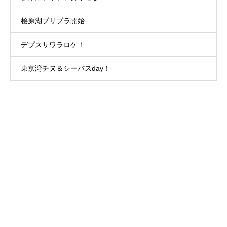
桧原湖プリプラ開始
デプスサワラロケ！
東京湾チヌ＆シーバスday！