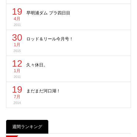
19
早明浦ダム プラ四日目
4月
2011
30
ロッド＆リール今月号！
1月
2015
12
久々休日。
1月
2011
19
まだまだ河口湖！
7月
2014
週間ランキング