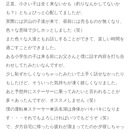
正直、小さい子は全く来ないかも（釣りなんかしてないか
も？）とちょびっと心配してましたが、
実際には沢山の子達が来て、昼前には売るものが無くなり、
色々な意味で少しホッとしました（笑）
また色々な人達ともお話しすることができて、楽しい時間を
過ごすことができました。
ある小学生の子は来る前にお父さんと僕に話す内容を打ち合
わせしてたみたいなんですが、
少し恥ずかしくなっちゃったみたいで上手く話せなかったり
もしたけど、そういった気持ちが凄く嬉しくなりました。
あと予想外にステーサーに乗ってみたいと言われることが
多々あったんですが、オススメしません（笑）
僕の運転〓ステーサー〓浜名湖は身体がバキバキになりま
す・・・それでもよろしければいつでもどうぞ（笑）
で、夕方自宅に帰ったら疲れが溜まってたのか夕寝しちゃっ