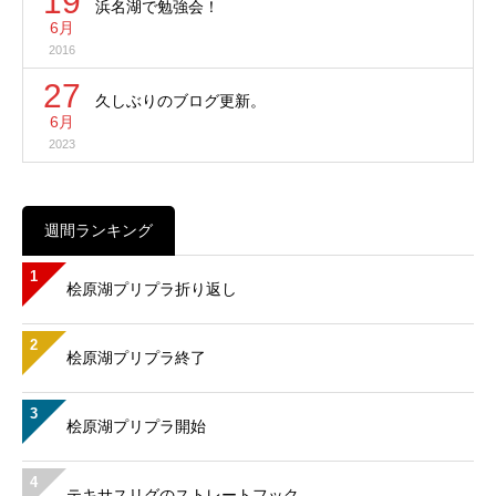
19
浜名湖で勉強会！
6月
2016
27
久しぶりのブログ更新。
6月
2023
週間ランキング
1
桧原湖プリプラ折り返し
2
桧原湖プリプラ終了
3
桧原湖プリプラ開始
4
テキサスリグのストレートフック