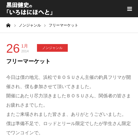
ーム
ノンジャンル
フリーマーケット
黒田健史プロフィール
カテゴリ一覧
26
1月
ノンジャンル
2014
フリーマーケット
喫茶KURODA
今日は僕の地元、浜松でＢＯＳＵさん主催の釣具フリマが開
YouTube｜Kuro channel
催され、僕も参加させて頂いてきました。
開催にあたり尽力頂きましたＢＯＳＵさん、関係者の皆さま
メディア出演
お疲れさまでした。
またご来場されました皆さま、ありがとうございました。
プライバシーポリシー
僕は準備不足で、ロッドとリール限定でしたが学生さん限定
でワンコインで。