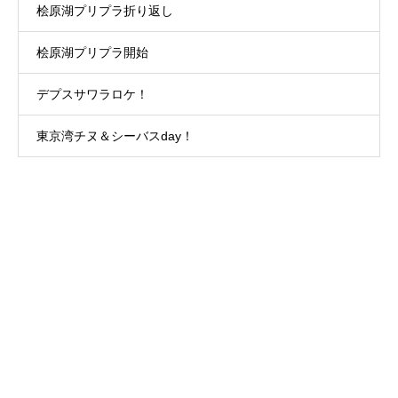
桧原湖プリプラ折り返し
桧原湖プリプラ開始
デプスサワラロケ！
東京湾チヌ＆シーバスday！