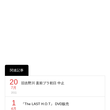
関連記事
20
旧吉野川 直前プラ初日 中止
7月
2011
1
『The LAST H.O.T』 DVD販売
4月