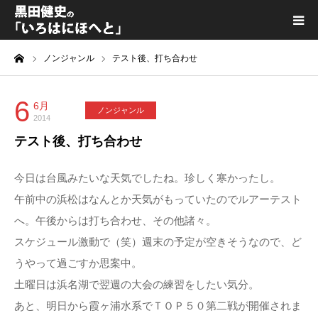
ーム
ノンジャンル
テスト後、打ち合わせ
黒田健史プロフィール
カテゴリ一覧
6
6月
ノンジャンル
2014
テスト後、打ち合わせ
喫茶KURODA
今日は台風みたいな天気でしたね。珍しく寒かったし。
YouTube｜Kuro channel
午前中の浜松はなんとか天気がもっていたのでルアーテスト
へ。午後からは打ち合わせ、その他諸々。
メディア出演
スケジュール激動で（笑）週末の予定が空きそうなので、ど
うやって過ごすか思案中。
プライバシーポリシー
土曜日は浜名湖で翌週の大会の練習をしたい気分。
あと、明日から霞ヶ浦水系でＴＯＰ５０第二戦が開催されま