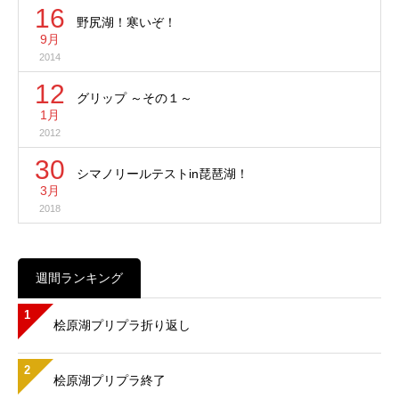
16
野尻湖！寒いぞ！
9月
2014
12
グリップ ～その１～
1月
2012
30
シマノリールテストin琵琶湖！
3月
2018
週間ランキング
1
桧原湖プリプラ折り返し
2
桧原湖プリプラ終了