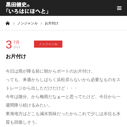
ーム
ノンジャンル
お片付け
黒田健史プロフィール
カテゴリ一覧
3
7月
ノンジャンル
2014
お片付け
喫茶KURODA
今日は雨が降る前に朝からボートのお片付け。
YouTube｜Kuro channel
っても、来週からしばらく浜松戻らないから必要なものをス
トレージから出しただけだけど・・・
メディア出演
今年は随分、から梅雨だなぁーと思ってたけど、今日から一
週間降り続けるみたい。
プライバシーポリシー
東海地方はどこも減水気味だったからこれで少しは水位も水
質も回復しそう。