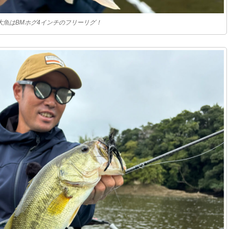
大魚はBMホグ4インチのフリーリグ！