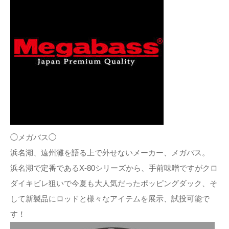
◯メガバス◯
浜名湖、遠州灘を語る上で外せないメーカー、メガバス。
浜名湖で定番であるX-80シリーズから、手前味噌ですがクロ
ダイキビレ狙いで今夏も大人気だったポッピングダック、そ
して新製品にロッドと様々なアイテムを展示、試投可能で
す！