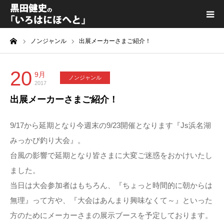
ーム
ノンジャンル
出展メーカーさまご紹介！
黒田健史プロフィール
カテゴリ一覧
20
9月
ノンジャンル
2017
出展メーカーさまご紹介！
喫茶KURODA
9/17から延期となり今週末の9/23開催となります『Js浜名湖
YouTube｜Kuro channel
みっかび釣り大会』。
台風の影響で延期となり皆さまに大変ご迷惑をおかけいたし
メディア出演
ました。
当日は大会参加者はもちろん、『ちょっと時間的に朝からは
プライバシーポリシー
無理』って方や、『大会はあんまり興味なくて～』といった
方のためにメーカーさまの展示ブースを予定しております。