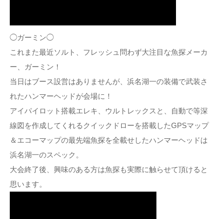
◯ガーミン◯
これまた最近ソルト、フレッシュ問わず大注目な魚探メーカ
ー、ガーミン！
当日はブース設営はありませんが、浜名湖一の装備で武装さ
れたハンマーヘッドが会場に！
アイパイロット搭載エレキ、ウルトレックスと、自動で等深
線図を作成してくれるクイックドローを搭載したGPSマップ
＆エコーマップの最先端魚探を全載せしたハンマーヘッドは
浜名湖一のスペック。
大会終了後、興味のある方は魚探も実際に触らせて頂けると
思います。