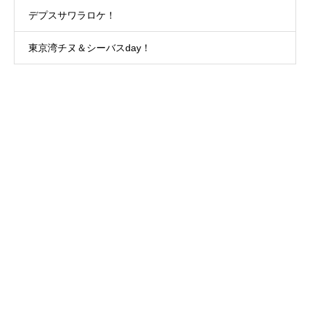
デプスサワラロケ！
東京湾チヌ＆シーバスday！