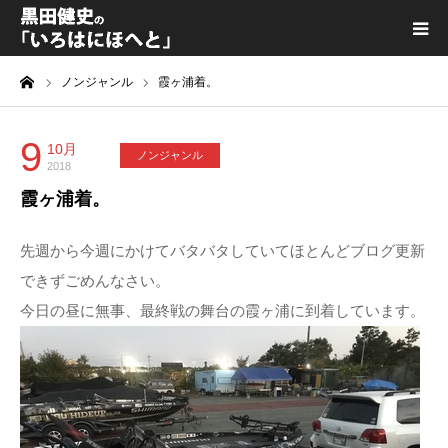
ーム
ノンジャンル
霞ヶ浦着。
黒田健史プロフィール
カテゴリ一覧
9
10月
ノンジャンル
2018
霞ヶ浦着。
喫茶KURODA
先週から今週にかけてバタバタしていてほとんどブログ更新
YouTube｜Kuro channel
できずごめんなさい。
今日の昼に無事、最終戦の舞台の霞ヶ浦に到着しています。
メディア出演
プライバシーポリシー