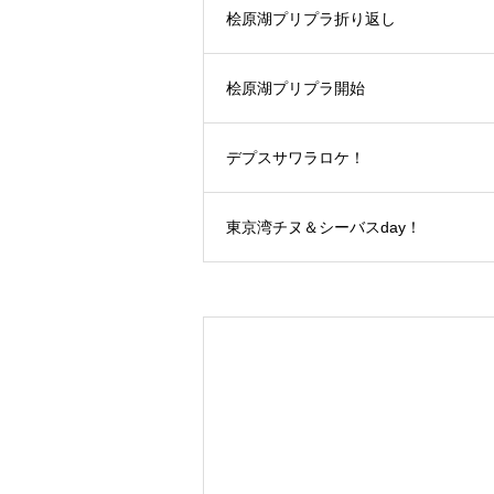
桧原湖プリプラ折り返し
桧原湖プリプラ開始
デプスサワラロケ！
東京湾チヌ＆シーバスday！