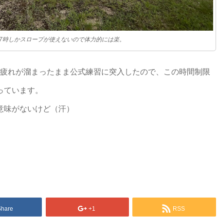
17時しかスロープが使えないので体力的には楽。
AXで疲れが溜まったまま公式練習に突入したので、この時間制限
っています。
意味がないけど（汗）
Share
+1
RSS