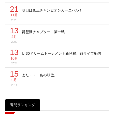
21
明日は艇王チャンピオンカーニバル！
11月
2023
13
琵琶湖チャプター 第一戦
4月
2009
13
U-30ドリームトーナメント新利根川戦ライブ配信
10月
2024
15
また・・・あの順位。
6月
2014
週間ランキング