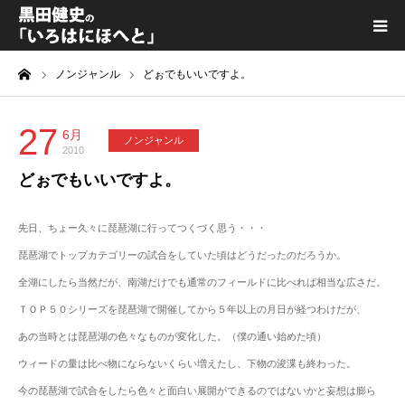
ーム
ノンジャンル
どぉでもいいですよ。
黒田健史プロフィール
カテゴリ一覧
27
6月
ノンジャンル
2010
どぉでもいいですよ。
喫茶KURODA
先日、ちょー久々に琵琶湖に行ってつくづく思う・・・
YouTube｜Kuro channel
琵琶湖でトップカテゴリーの試合をしていた頃はどうだったのだろうか。
メディア出演
全湖にしたら当然だが、南湖だけでも通常のフィールドに比べれば相当な広さだ。
ＴＯＰ５０シリーズを琵琶湖で開催してから５年以上の月日が経つわけだが、
プライバシーポリシー
あの当時とは琵琶湖の色々なものが変化した。（僕の通い始めた頃）
ウィードの量は比べ物にならないくらい増えたし、下物の浚渫も終わった。
今の琵琶湖で試合をしたら色々と面白い展開ができるのではないかと妄想は膨ら