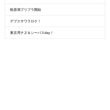
桧原湖プリプラ開始
デプスサワラロケ！
東京湾チヌ＆シーバスday！