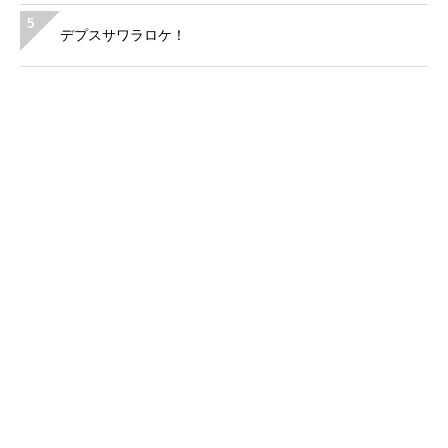
5
デプスサワラロケ！