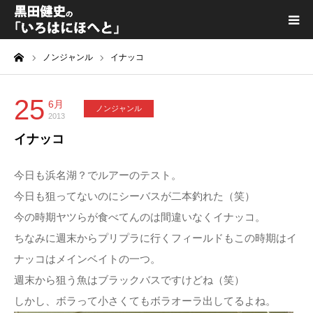
ーム
ノンジャンル
イナッコ
黒田健史プロフィール
カテゴリ一覧
25
6月
ノンジャンル
2013
イナッコ
喫茶KURODA
今日も浜名湖？でルアーのテスト。
YouTube｜Kuro channel
今日も狙ってないのにシーバスが二本釣れた（笑）
今の時期ヤツらが食べてんのは間違いなくイナッコ。
メディア出演
ちなみに週末からプリプラに行くフィールドもこの時期はイ
ナッコはメインベイトの一つ。
プライバシーポリシー
週末から狙う魚はブラックバスですけどね（笑）
しかし、ボラって小さくてもボラオーラ出してるよね。