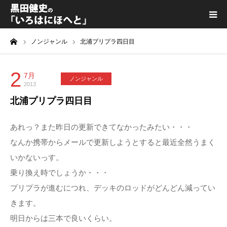
ーム
ノンジャンル
北浦プリプラ四日目
黒田健史プロフィール
カテゴリ一覧
2
7月
ノンジャンル
2013
北浦プリプラ四日目
喫茶KURODA
あれっ？また昨日の更新できてなかったみたい・・・
YouTube｜Kuro channel
なんか携帯からメールで更新しようとすると最近全然うまく
いかないっす。
メディア出演
乗り換え時でしょうか・・・
プリプラが進むにつれ、デッキのロッドがどんどん減ってい
プライバシーポリシー
きます。
明日からは三本で良いくらい。