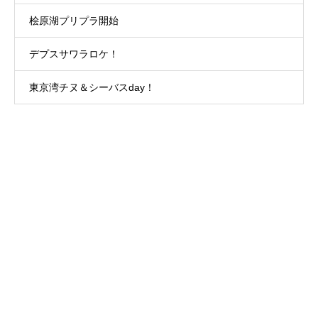
桧原湖プリプラ開始
デプスサワラロケ！
東京湾チヌ＆シーバスday！