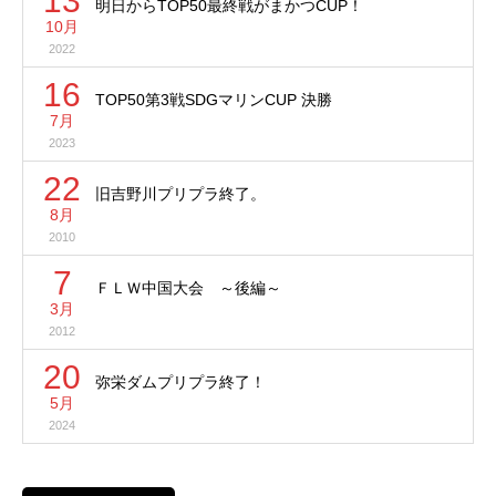
13
明日からTOP50最終戦がまかつCUP！
10月
2022
16
TOP50第3戦SDGマリンCUP 決勝
7月
2023
22
旧吉野川プリプラ終了。
8月
2010
7
ＦＬＷ中国大会 ～後編～
3月
2012
20
弥栄ダムプリプラ終了！
5月
2024