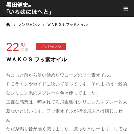
ーム
ノンジャンル
ＷＡＫＯＳ フッ素オイル
黒田健史プロフィール
カテゴリ一覧
22
6月
ノンジャンル
2015
ＷＡＫＯＳ フッ素オイル
喫茶KURODA
ちょっと前から使い始めたワコーズのフッ素オイル。
YouTube｜Kuro channel
ＰＥラインやガイドに吹いて使ってます。それまでは一般的
なシリコン系のスプレーを色々使ってました。
メディア出演
正直な感想は、噂されてる飛距離はシリコン系スプレーと大
差ないと思います。フッ素オイルが特段飛ぶとは感じませ
プライバシーポリシー
ん。
ただ糸鳴り音が凄く減りました。減ったとゆーより、してな