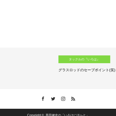
タックルの『いろは』
グラスロッドのセーブポイント(笑) その２
Copyright ©
黒田健史の「いろはにほへと」