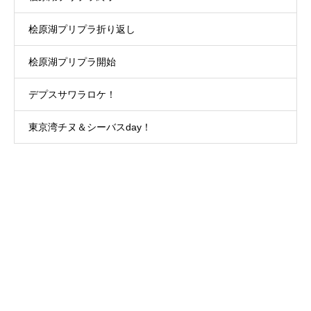
桧原湖プリプラ折り返し
桧原湖プリプラ開始
デプスサワラロケ！
東京湾チヌ＆シーバスday！