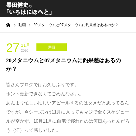
ーム
動画
20メタニウムと07メタニウムに釣果差はあるのか？
黒田健史プロフィール
カテゴリ一覧
27
11月
動画
2020
20メタニウムと07メタニウムに釣果差はあるの
喫茶KURODA
か？
YouTube｜Kuro channel
皆さんブログではお久しぶりです。
ホント更新できなくてごめんなさい。
メディア出演
あんまり忙しい忙しいアピールするのはダメだと思ってるん
ですが、今シーズンは11月に入ってもマジで全くスケジュー
プライバシーポリシー
ルが空かず、10月11月に自宅で寝れたのは何日あったんだろ
う（汗）って感じでした。