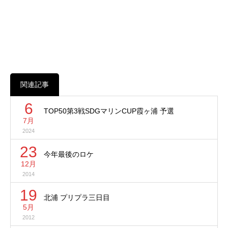
関連記事
6
TOP50第3戦SDGマリンCUP霞ヶ浦 予選
7月
2024
23
今年最後のロケ
12月
2014
19
北浦 プリプラ三日目
5月
2012