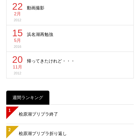
22
動画撮影
2月
2012
15
浜名湖再勉強
5月
2016
20
帰ってきたけれど・・・
11月
2012
週間ランキング
1
桧原湖プリプラ終了
2
桧原湖プリプラ折り返し