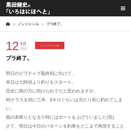
ーム
ノンジャンル
プラ終了。
黒田健史プロフィール
カテゴリ一覧
12
9月
ノンジャンル
2009
プラ終了。
喫茶KURODA
明日のビワチャプ最終戦に向けて、
YouTube｜Kuro channel
本日は七時頃より釣りをスタート。
完全に雨の力に助けられてだと思われますが、
メディア出演
60クラスを頭に三本、6キロぐらいは当たり前に釣れてしま
い、
プライバシーポリシー
雨の本降りとなる十時にはボートを上げていました(笑)
さて、明日は今日のパターン＆釣果をどこまで再現すること