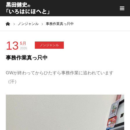
ーム
ノンジャンル
事務作業真っ只中
黒田健史プロフィール
カテゴリ一覧
13
5月
ノンジャンル
2026
事務作業真っ只中
喫茶KURODA
GWが終わってからひたすら事務作業に追われています
YouTube｜Kuro channel
（汗）
メディア出演
プライバシーポリシー