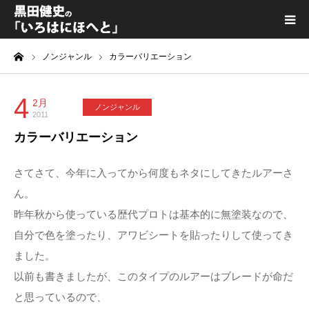
ーム
ノンジャンル
カラーバリエーション
黒田健史プロフィール
カテゴリ一覧
4
2月
ノンジャンル
2011
カラーバリエーション
喫茶KURODA
さてさて、今年に入ってから何度もネタにしてきたルアーさ
YouTube｜Kuro channel
ん。
昨年秋から使っている歴代プロトは基本的に無塗装なので、
メディア出演
自分で色を塗ったり、アワビシートを貼ったりして使ってき
ました。
プライバシーポリシー
以前も書きましたが、このタイプのルアーはブレードが命だ
と思っているので、