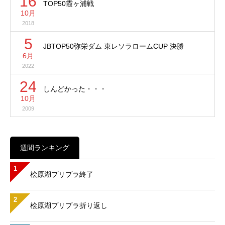
16
TOP50霞ヶ浦戦
10月
2018
5
JBTOP50弥栄ダム 東レソラロームCUP 決勝
6月
2022
24
しんどかった・・・
10月
2009
週間ランキング
1
桧原湖プリプラ終了
2
桧原湖プリプラ折り返し