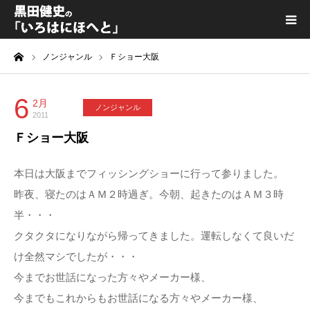
ーム
ノンジャンル
Ｆショー大阪
黒田健史プロフィール
カテゴリ一覧
6
2月
ノンジャンル
2011
Ｆショー大阪
喫茶KURODA
本日は大阪までフィッシングショーに行って参りました。
YouTube｜Kuro channel
昨夜、寝たのはＡＭ２時過ぎ。今朝、起きたのはＡＭ３時
半・・・
メディア出演
クタクタになりながら帰ってきました。運転しなくて良いだ
け全然マシでしたが・・・
プライバシーポリシー
今までお世話になった方々やメーカー様、
今までもこれからもお世話になる方々やメーカー様、