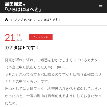
ーム
ノンジャンル
カナタはＦです！
黒田健史プロフィール
カテゴリ一覧
21
4月
ノンジャンル
2016
カナタはＦです！
喫茶KURODA
発売が遅れに遅れ、ご迷惑をおかけしまくっているカナタ
YouTube｜Kuro channel
（本当に申し訳ありませんm(_ _)m）。
ＳＰだと思ってる方も沢山居るのですがＦ仕様（正確にはＳ
メディア出演
ＦとＦの中間くらい）です。
理由としては太軸フックへの交換の浮き代を確保しておきた
プライバシーポリシー
かったのと、一番の理由は通年使えるようにしておきたかっ
たため。