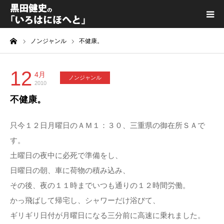
ーム
ノンジャンル
不健康。
黒田健史プロフィール
カテゴリ一覧
12
4月
ノンジャンル
2010
不健康。
喫茶KURODA
只今１２日月曜日のＡＭ１：３０、三重県の御在所ＳＡで
YouTube｜Kuro channel
す。
土曜日の夜中に必死で準備をし、
メディア出演
日曜日の朝、車に荷物の積み込み、
その後、夜の１１時までいつも通りの１２時間労働。
プライバシーポリシー
かっ飛ばして帰宅し、シャワーだけ浴びて、
ギリギリ日付が月曜日になる三分前に高速に乗れました。