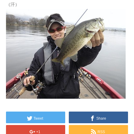
（汗）
Tweet
Share
+1
RSS