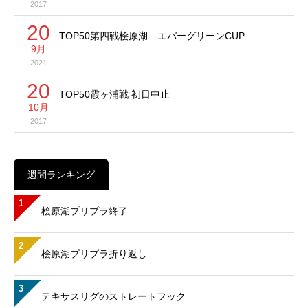
2017
20
TOP50第四戦桧原湖 エバーグリーンCUP
9月
2021
20
TOP50霞ヶ浦戦 初日中止
10月
2017
週間ランキング
1
桧原湖プリプラ終了
2
桧原湖プリプラ折り返し
3
テキサスリグのストレートフック