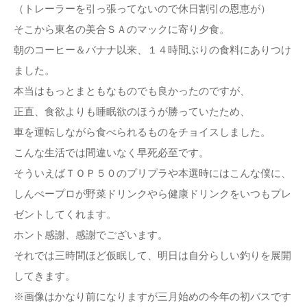
（トレーラーを引っ張ってないので休日割引の恩恵が）
そこから東名の美合ＳＡのマックに寄り夕食。
朝のコーヒー＆バナナ以来、１４時間ぶりの食料にありつけ
ました。
本当はもっとまともなものでも良かったのですが、
正直、食欲よりも睡眠欲のほうが勝っていたため、
車を運転しながら食べられるものをチョイスしました。
こんな生活では間違いなく早死必至です。
そういえばＴＯＰ５０のプリプラや本選時にはこんな僕に、
しんぺープロが野菜ドリンクやら健康ドリンクをいつもプレ
ゼントしてくれます。
ホント感謝、感謝でございます。
それでは三時間ほど仮眠して、明日は自分らしい釣りを展開
してきます。
※画像はかなり前になりますが三月始めの今年の初バスです