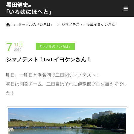
ーム
タックルの『いろは』
シマノテスト！feat.イヨケンさん！
黒田健史プロフィール
カテゴリ一覧
7
11月
タックルの『いろは』
2019
シマノテスト！feat.イヨケンさん！
喫茶KURODA
昨日、一昨日と浜名湖で二日間シマノテスト！
YouTube｜Kuro channel
初日は開発チーム、二日目はそれに伊豫部プロを加えてでし
た！
メディア出演
プライバシーポリシー