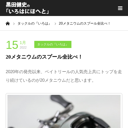
ーム
タックルの『いろは』
20メタニウムのスプール全比べ！
黒田健史プロフィール
カテゴリ一覧
15
1月
タックルの『いろは』
2022
20メタニウムのスプール全比べ！
喫茶KURODA
2020年の発売以来、ベイトリールの人気売上共にトップを走
YouTube｜Kuro channel
り続けているのが20メタニウムだと思います。
メディア出演
プライバシーポリシー