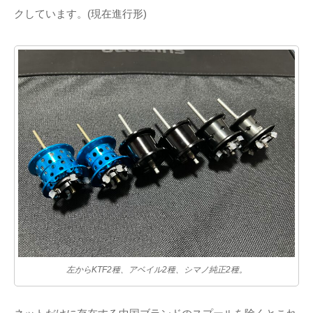
クしています。(現在進行形)
左からKTF2種、アベイル2種、シマノ純正2種。