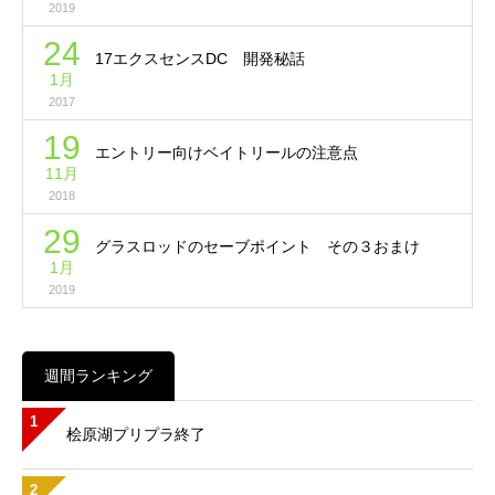
2019
24
17エクスセンスDC 開発秘話
1月
2017
19
エントリー向けベイトリールの注意点
11月
2018
29
グラスロッドのセーブポイント その３おまけ
1月
2019
週間ランキング
1
桧原湖プリプラ終了
2