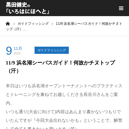
ーム
ガイドフィッシング
11/9 浜名湖シーバスガイド！何故かチヌト
黒田健史プロフィール
ップ（汗）…
カテゴリ一覧
9
11月
ガイドフィッシング
2019
喫茶KURODA
11/9 浜名湖シーバスガイド！何故かチヌトップ
（汗）
YouTube｜Kuro channel
本日はいつも浜名湖オープントーナメントへのプラクティス
メディア出演
とトレーニングを兼ねてお越しくださる長谷川さんをご案
内。
プライバシーポリシー
いつも通り(大会に向けて)内容はあんまり書かないつもりで
いたんですが『今回大会出れないかも』ということで、解禁
して全てを書きたいと思います（笑）